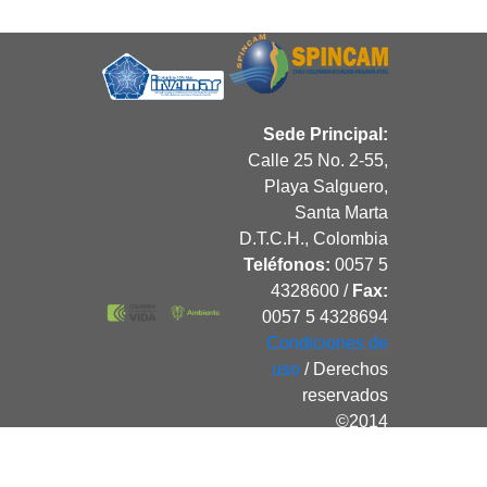
Sede Principal:
Calle 25 No. 2-55,
Playa Salguero,
Santa Marta
D.T.C.H., Colombia
Teléfonos:
0057 5
4328600 /
Fax:
0057 5 4328694
Condiciones de
uso
/ Derechos
reservados
©2014
Desarrollado por
Invemar