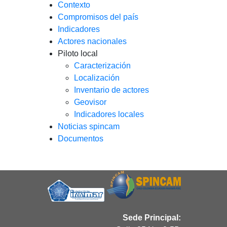
Contexto
Compromisos del país
Indicadores
Actores nacionales
Piloto local
Caracterización
Localización
Inventario de actores
Geovisor
Indicadores locales
Noticias spincam
Documentos
Sede Principal: