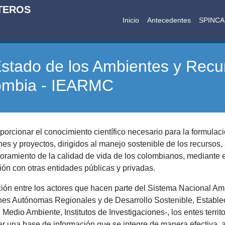
TEROS
Inicio
Antecedentes
SPINC
Estado de los Ambientes y Recu
ombia - IEARMC
porcionar el conocimiento científico necesario para la formulaci
nes y proyectos, dirigidos al manejo sostenible de los recursos,
joramiento de la calidad de vida de los colombianos, mediante 
lación con otras entidades públicas y privadas.
ión entre los actores que hacen parte del Sistema Nacional Amb
nes Autónomas Regionales y de Desarrollo Sostenible, Estable
Medio Ambiente, Institutos de Investigaciones-, los entes territ
dar una base de información que se integre de manera efectiva,