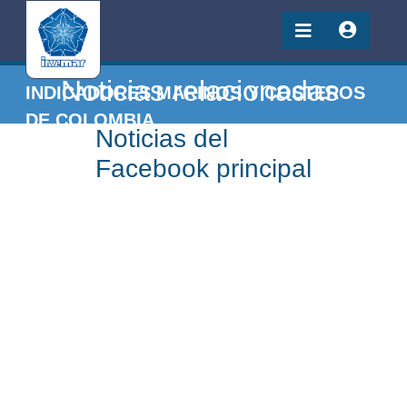
Noticias relacionadas
INDICADORES MARINOS Y COSTEROS
DE COLOMBIA
Noticias del
Facebook principal